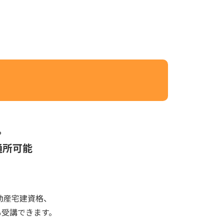
。
通所可能
動産宅建資格、
も受講できます。